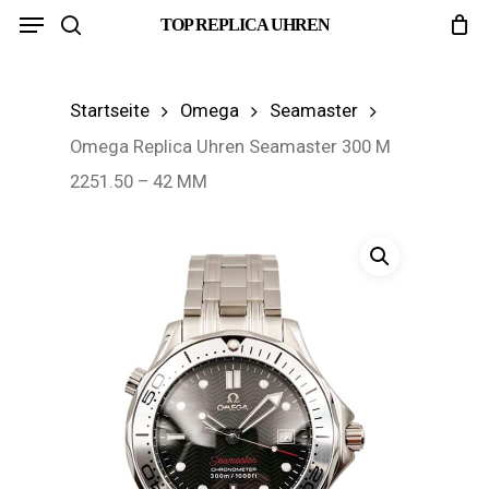
Menu
Skip
TOP REPLICA UHREN
search
to
main
Startseite
Omega
Seamaster
content
Omega Replica Uhren Seamaster 300 M
2251.50 – 42 MM