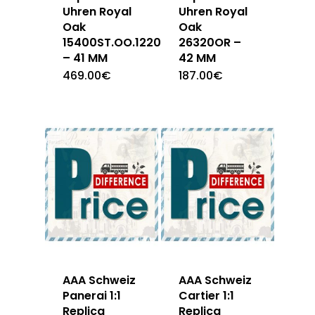
Uhren Royal
Uhren Royal
Oak
Oak
15400ST.OO.1220ST.03
26320OR –
– 41 MM
42 MM
469.00
€
187.00
€
AAA Schweiz
AAA Schweiz
Panerai 1:1
Cartier 1:1
Replica
Replica