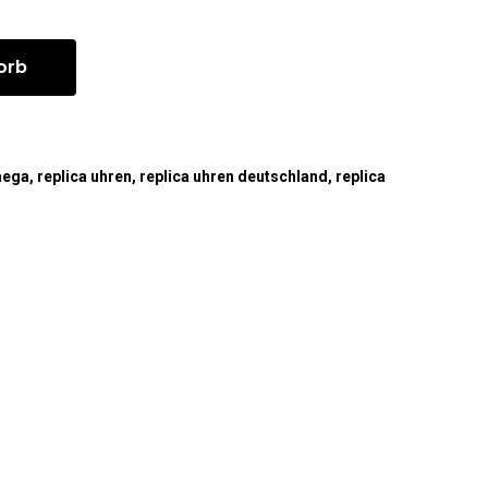
orb
mega
,
replica uhren
,
replica uhren deutschland
,
replica