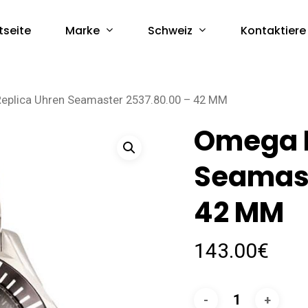
Marke
Schweiz
tseite
Kontaktiere
eplica Uhren Seamaster 2537.80.00 – 42 MM
Omega R
Seamast
42 MM
143.00
€