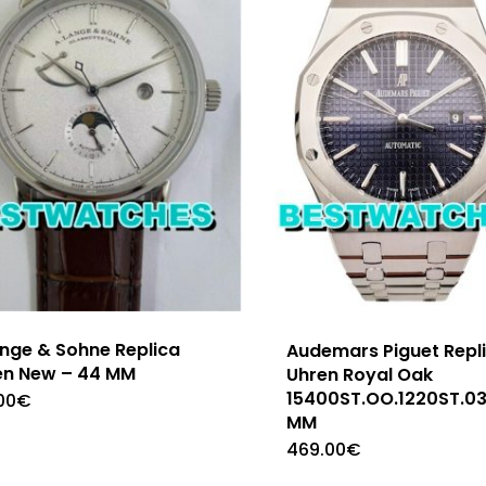
ange & Sohne Replica
Audemars Piguet Repl
en New – 44 MM
Uhren Royal Oak
15400ST.OO.1220ST.03
00
€
MM
469.00
€