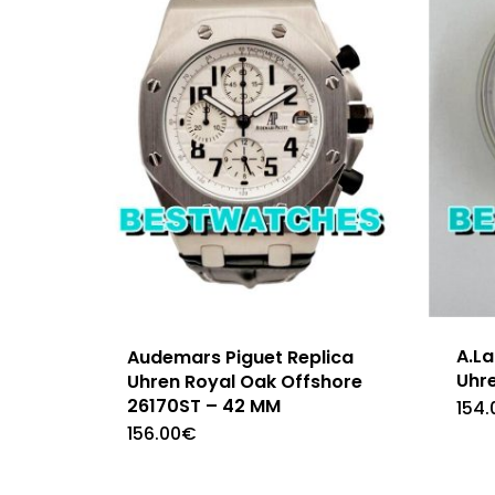
A.L
Audemars Piguet Replica
Uhr
Uhren Royal Oak Offshore
26170ST – 42 MM
154.
156.00
€