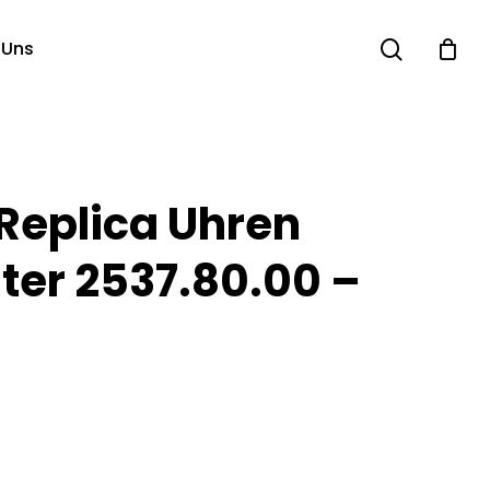
search
 Uns
eplica Uhren
er 2537.80.00 –