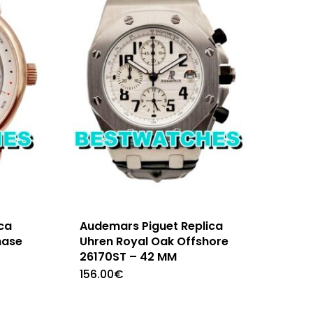
ca
Audemars Piguet Replica
hase
Uhren Royal Oak Offshore
26170ST – 42 MM
156.00
€