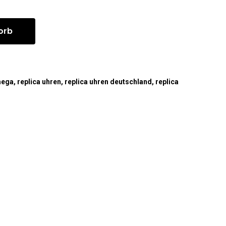
orb
mega
,
replica uhren
,
replica uhren deutschland
,
replica