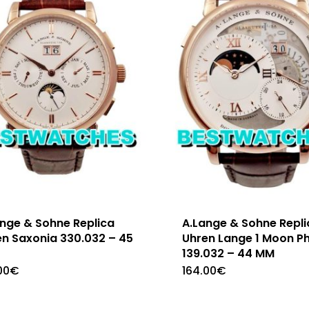
ange & Sohne Replica
A.Lange & Sohne Repli
en Saxonia 330.032 – 45
Uhren Lange 1 Moon P
139.032 – 44 MM
00
€
164.00
€