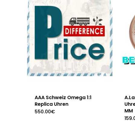
AAA Schweiz Omega 1:1
A.L
Replica Uhren
Uhr
MM
550.00
€
159.