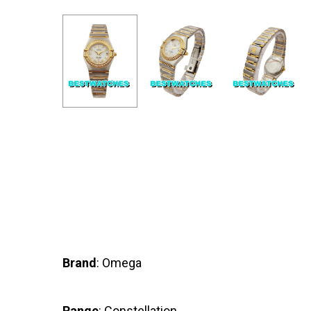
Brand
: Omega
Range
: Constellation