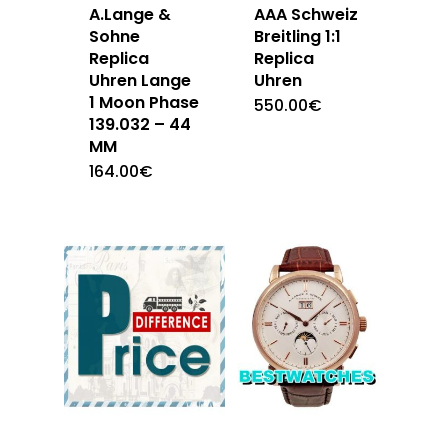
A.Lange &
AAA Schweiz
Sohne
Breitling 1:1
Replica
Replica
Uhren Lange
Uhren
1 Moon Phase
550.00
€
139.032 – 44
MM
164.00
€