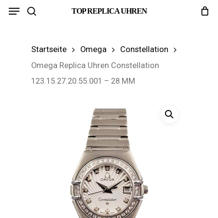
Menu
Skip
TOP REPLICA UHREN
search
to
main
Startseite
Omega
Constellation
content
Omega Replica Uhren Constellation
123.15.27.20.55.001 – 28 MM