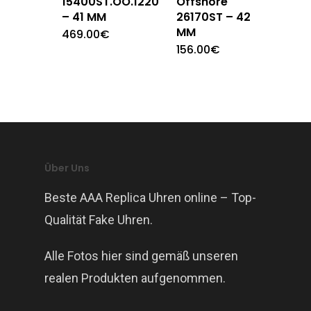
15400ST.OO.1220ST.03
Offshore
– 41 MM
26170ST – 42
MM
469.00
€
156.00
€
Über Uns
Beste AAA Replica Uhren online – Top-
Qualität Fake Uhren.
Alle Fotos hier sind gemäß unseren
realen Produkten aufgenommen.