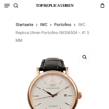
Menu
Skip
TOP REPLICA UHREN
search
to
main
Startseite
IWC
Portofino
IWC
content
Replica Uhren Portofino IW356504 – 41.5
MM