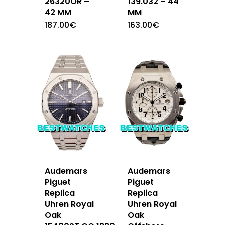
26320OR –
139.032 – 44
42 MM
MM
187.00
€
163.00
€
Audemars
Audemars
Piguet
Piguet
Replica
Replica
Uhren Royal
Uhren Royal
Oak
Oak