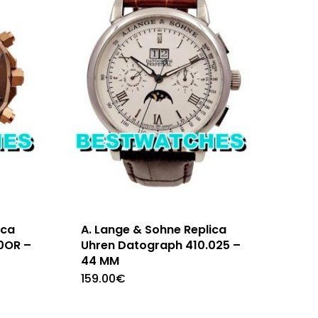
ica
A. Lange & Sohne Replica
0OR –
Uhren Datograph 410.025 –
44 MM
159.00
€