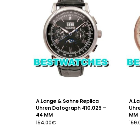
A.Lange & Sohne Replica
A.L
Uhren Datograph 410.025 –
Uhr
44 MM
MM
154.00
€
159.