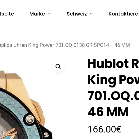
Marke
Schweiz
tseite
Kontaktiere
eplica Uhren King Power 701.OQ.0138.GR.SPO14 – 46 MM
Hublot 
King Po
701.OQ.
46 MM
166.00
€