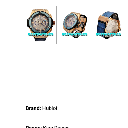
Brand:
Hublot
Range:
King Power