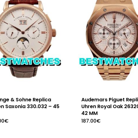
ange & Sohne Replica
Audemars Piguet Repl
en Saxonia 330.032 – 45
Uhren Royal Oak 2632
42 MM
00
€
187.00
€