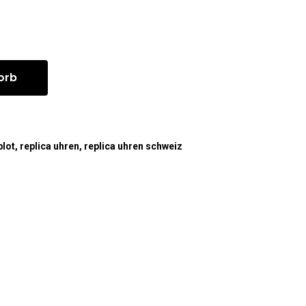
orb
blot
,
replica uhren
,
replica uhren schweiz