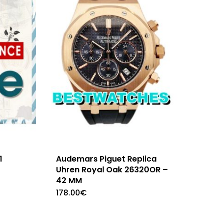
1
Audemars Piguet Replica
Uhren Royal Oak 26320OR –
42 MM
178.00
€