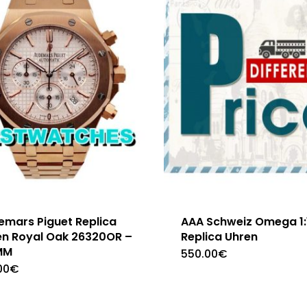
emars Piguet Replica
AAA Schweiz Omega 1:
en Royal Oak 26320OR –
Replica Uhren
MM
550.00
€
00
€