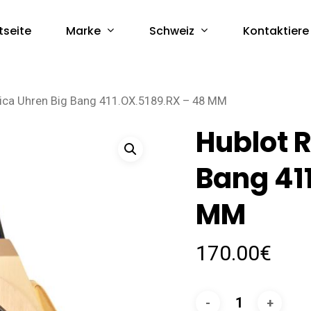
Marke
Schweiz
tseite
Kontaktiere
lica Uhren Big Bang 411.OX.5189.RX – 48 MM
Hublot R
Bang 41
MM
170.00
€