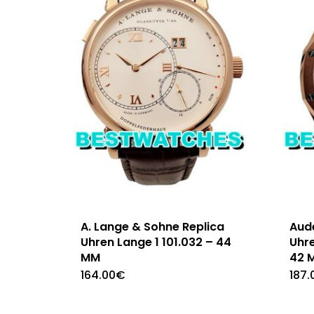
A. Lange & Sohne Replica
Aud
Uhren Lange 1 101.032 – 44
Uhr
MM
42 
164.00
€
187.