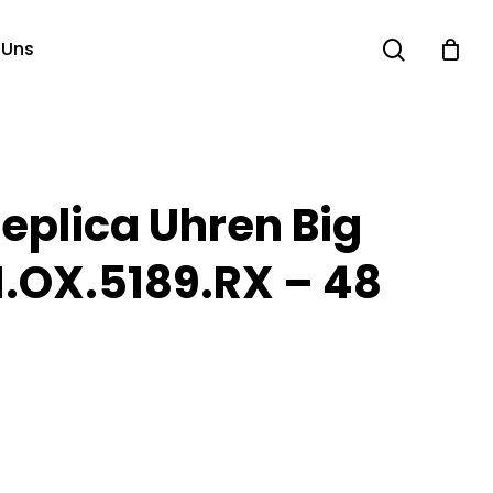
search
 Uns
eplica Uhren Big
1.OX.5189.RX – 48