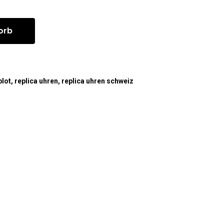
orb
blot
,
replica uhren
,
replica uhren schweiz