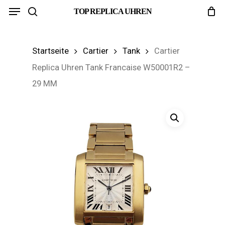
Menu
Skip
TOP REPLICA UHREN
search
to
main
Startseite
Cartier
Tank
Cartier
content
Replica Uhren Tank Francaise W50001R2 –
29 MM