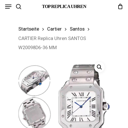
Menu
Skip
TOP REPLICA UHREN
search
to
main
Startseite
Cartier
Santos
content
CARTIER Replica Uhren SANTOS
W20098D6-36 MM