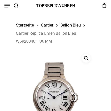
Menu
Skip
TOP REPLICA UHREN
search
to
main
Startseite
Cartier
Ballon Bleu
content
Cartier Replica Uhren Ballon Bleu
W6920046 – 36 MM