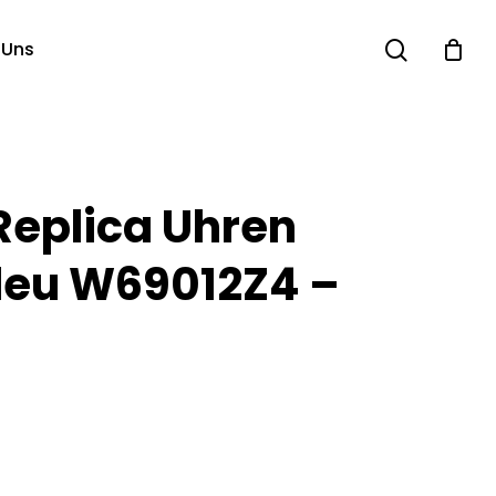
search
 Uns
Replica Uhren
Bleu W69012Z4 –