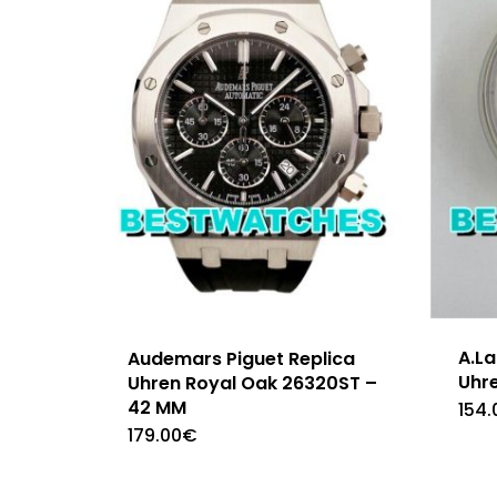
A.L
Audemars Piguet Replica
Uhr
Uhren Royal Oak 26320ST –
42 MM
154.
179.00
€