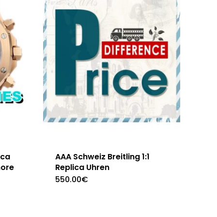
ica
AAA Schweiz Breitling 1:1
hore
Replica Uhren
550.00
€