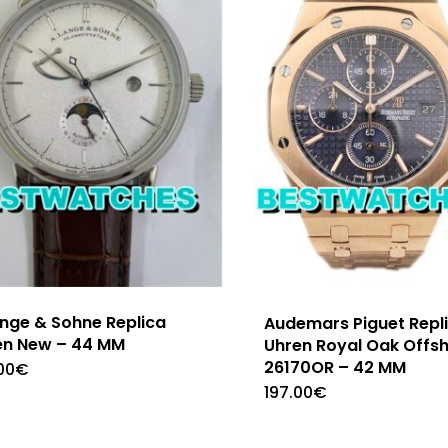
ange & Sohne Replica
Audemars Piguet Repl
en New – 44 MM
Uhren Royal Oak Offs
26170OR – 42 MM
00
€
197.00
€