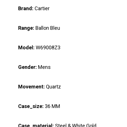
Brand:
Cartier
Range:
Ballon Bleu
Model:
W69008Z3
Gender:
Mens
Movement:
Quartz
Case_size:
36 MM
Case_material:
Steel & White Gold