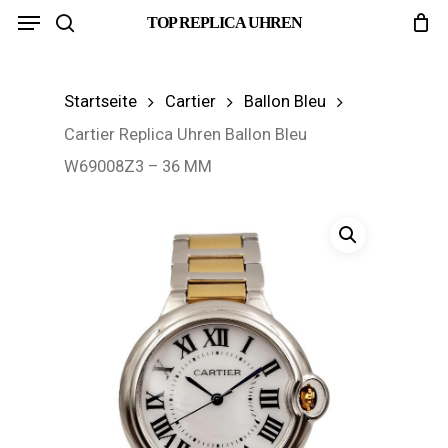
Menu
Skip
TOP REPLICA UHREN
search
to
main
Startseite
Cartier
Ballon Bleu
content
Cartier Replica Uhren Ballon Bleu
W69008Z3 – 36 MM