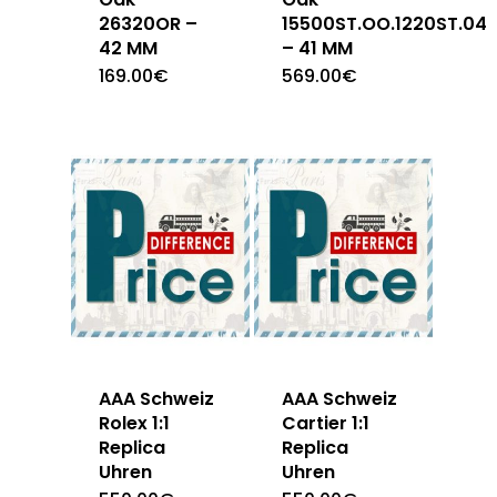
26320OR –
15500ST.OO.1220ST.04
42 MM
– 41 MM
169.00
€
569.00
€
AAA Schweiz
AAA Schweiz
Rolex 1:1
Cartier 1:1
Replica
Replica
Uhren
Uhren