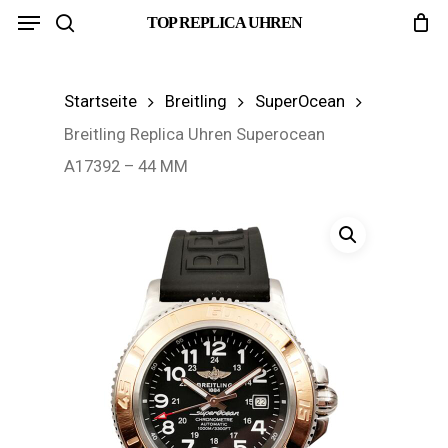
Menu
Skip
TOP REPLICA UHREN
search
to
main
Startseite
Breitling
SuperOcean
content
Breitling Replica Uhren Superocean
A17392 – 44 MM