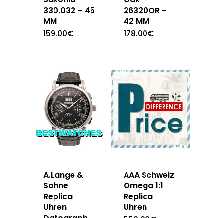
330.032 – 45
26320OR –
MM
42 MM
159.00
€
178.00
€
A.Lange &
AAA Schweiz
Sohne
Omega 1:1
Replica
Replica
Uhren
Uhren
Datograph