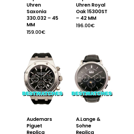
Uhren
Uhren Royal
Saxonia
Oak 15300ST
330.032 – 45
– 42 MM
MM
196.00
€
159.00
€
Audemars
A.Lange &
Piguet
Sohne
Replica
Replica