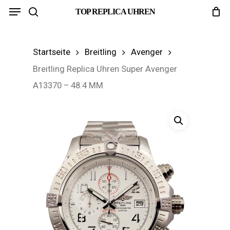
Menu
Skip
TOP REPLICA UHREN
search
to
main
Startseite
Breitling
Avenger
content
Breitling Replica Uhren Super Avenger
A13370 – 48.4 MM