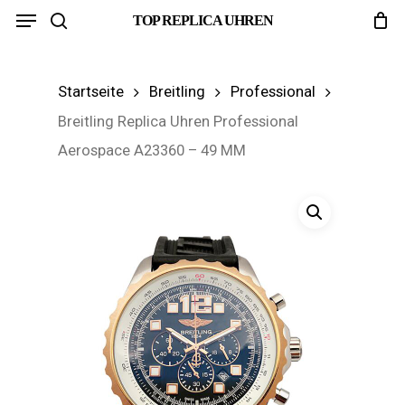
Menu
Skip
TOP REPLICA UHREN
search
to
main
Startseite
Breitling
Professional
content
Breitling Replica Uhren Professional
Aerospace A23360 – 49 MM