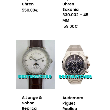
Uhren
Uhren
Saxonia
550.00
€
330.032 – 45
MM
159.00
€
A.Lange &
Audemars
Sohne
Piguet
Replica
Replica