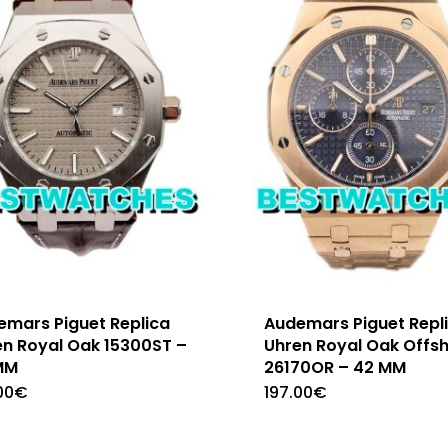
emars Piguet Replica
Audemars Piguet Repl
en Royal Oak 15300ST –
Uhren Royal Oak Offs
MM
26170OR – 42 MM
00
€
197.00
€