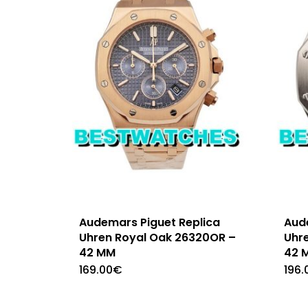
Audemars Piguet Replica
Aud
Uhren Royal Oak 26320OR –
Uhr
42 MM
42 
169.00
€
196.