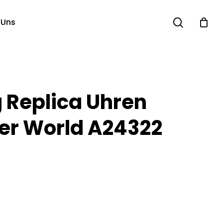
search
 Uns
g Replica Uhren
er World A24322