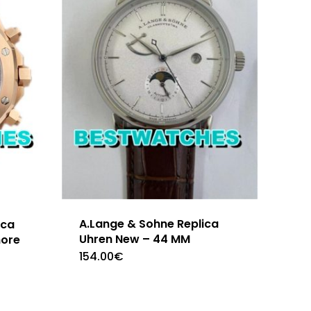
A.Lange & Sohne Replica
ica
Uhren New – 44 MM
hore
154.00
€