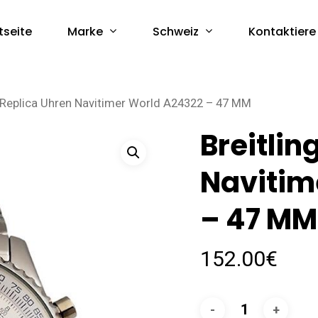
Marke
Schweiz
tseite
Kontaktiere
g Replica Uhren Navitimer World A24322 – 47 MM
Breitlin
Navitim
– 47 MM
152.00
€