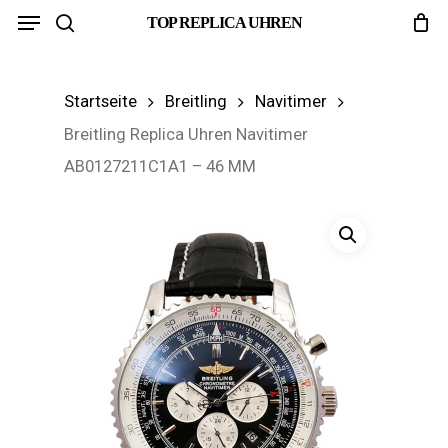
Menu
Skip
TOP REPLICA UHREN
search
to
main
Startseite
Breitling
Navitimer
content
Breitling Replica Uhren Navitimer
AB0127211C1A1 – 46 MM