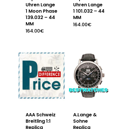
Uhren Lange
Uhren Lange
1 Moon Phase
1 101.032 – 44
139.032 – 44
MM
MM
164.00
€
164.00
€
AAA Schweiz
A.Lange &
Breitling 1:1
Sohne
Replica
Replica