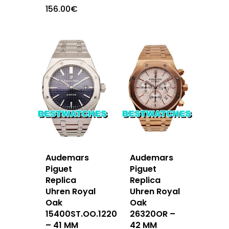
156.00
€
Audemars
Audemars
Piguet
Piguet
Replica
Replica
Uhren Royal
Uhren Royal
Oak
Oak
15400ST.OO.1220ST.03
26320OR –
– 41 MM
42 MM