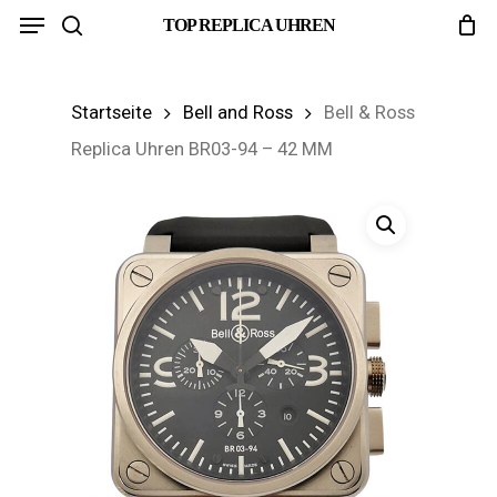
Menu
Skip
TOP REPLICA UHREN
search
to
main
Startseite
Bell and Ross
Bell & Ross
content
Replica Uhren BR03-94 – 42 MM