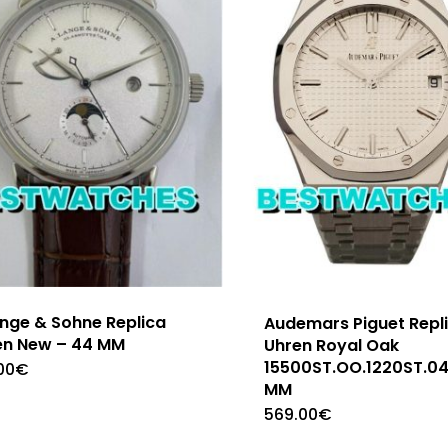
ange & Sohne Replica
Audemars Piguet Repl
en New – 44 MM
Uhren Royal Oak
15500ST.OO.1220ST.04
00
€
MM
569.00
€