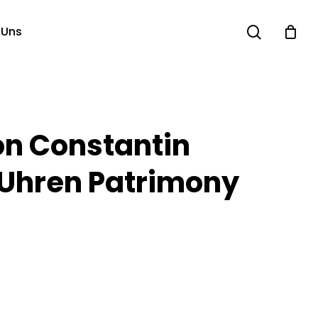
search
 Uns
n Constantin
 Uhren Patrimony
M