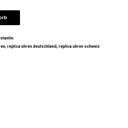
orb
stantin
ren
,
replica uhren deutschland
,
replica uhren schweiz