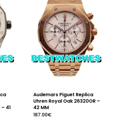
ica
Audemars Piguet Replica
Uhren Royal Oak 26320OR –
 – 41
42 MM
187.00
€