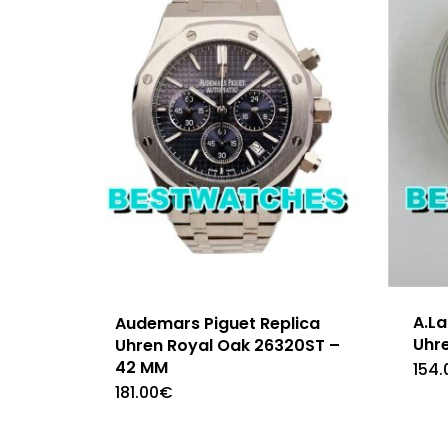
A.L
Audemars Piguet Replica
Uhr
Uhren Royal Oak 26320ST –
42 MM
154.
181.00
€