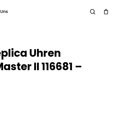
search
 Uns
eplica Uhren
ster II 116681 –