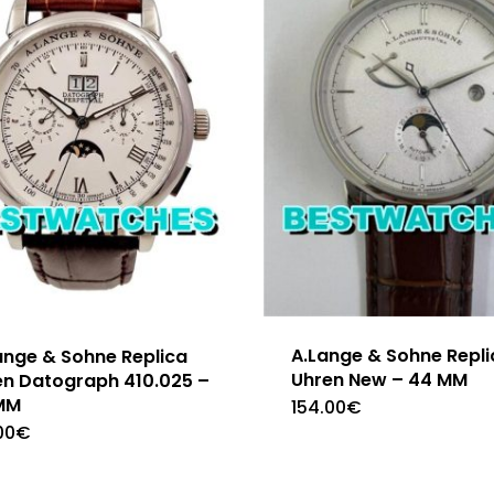
A.Lange & Sohne Repli
ange & Sohne Replica
Uhren New – 44 MM
en Datograph 410.025 –
MM
154.00
€
00
€