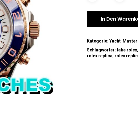
In Den Warenk
Kategorie:
Yacht-Master
Schlagwörter:
fake rolex
rolex replica
,
rolex repli