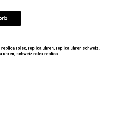
orb
,
replica rolex
,
replica uhren
,
replica uhren schweiz
,
ca uhren
,
schweiz rolex replica