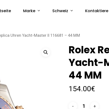
Marke
Schweiz
tseite
Kontaktiere
eplica Uhren Yacht-Master II 116681 – 44 MM
Rolex R
Yacht-Ma
44 MM
154.00
€