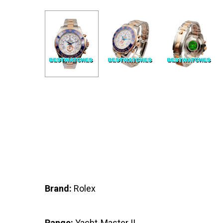
Brand:
Rolex
Range:
Yacht-Master II