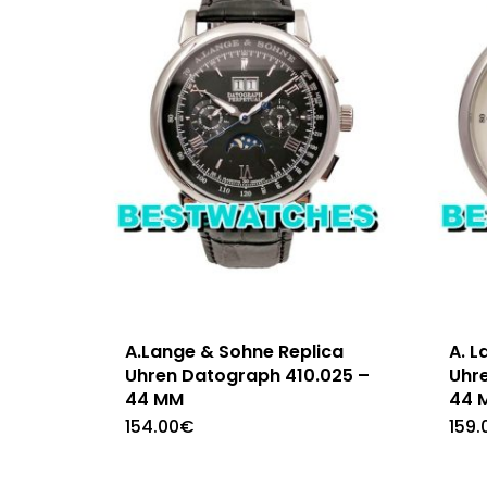
A.Lange & Sohne Replica
A. L
Uhren Datograph 410.025 –
Uhr
44 MM
44 
154.00
€
159.