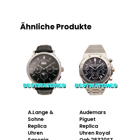
Ähnliche Produkte
A.Lange &
Audemars
Sohne
Piguet
Replica
Replica
Uhren
Uhren Royal
Saxonia
Oak 26320ST