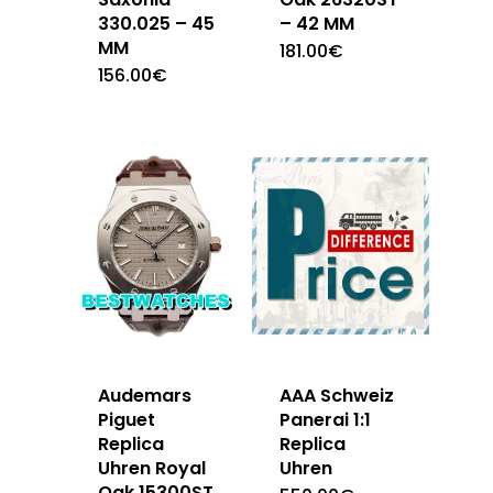
330.025 – 45
– 42 MM
MM
181.00
€
156.00
€
Audemars
AAA Schweiz
Piguet
Panerai 1:1
Replica
Replica
Uhren Royal
Uhren
Oak 15300ST