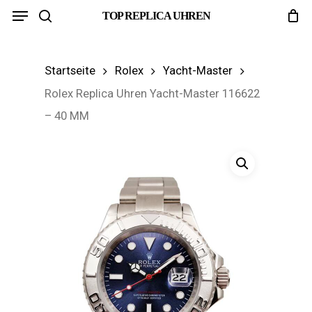
Menu
Skip
TOP REPLICA UHREN
search
to
main
Startseite
Rolex
Yacht-Master
content
Rolex Replica Uhren Yacht-Master 116622
– 40 MM