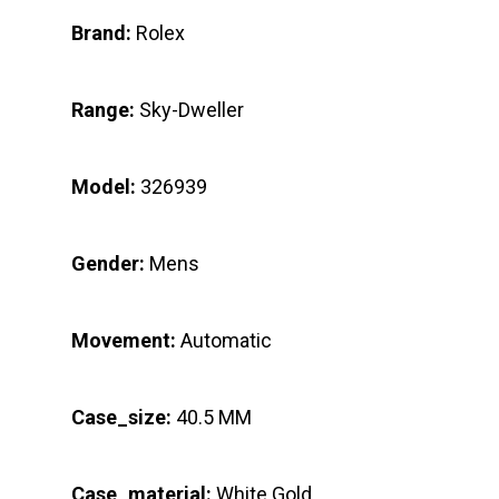
Brand:
Rolex
Range:
Sky-Dweller
Model:
326939
Gender:
Mens
Movement:
Automatic
Case_size:
40.5 MM
Case_material:
White Gold