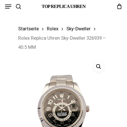
Menu
Skip
TOP REPLICA UHREN
search
to
main
Startseite
Rolex
Sky-Dweller
content
Rolex Replica Uhren Sky-Dweller 326939 –
40.5 MM