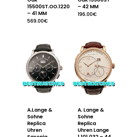
15500ST.OO.1220ST.04
– 42 MM
– 41 MM
196.00
€
569.00
€
A.Lange &
A. Lange &
Sohne
Sohne
Replica
Replica
Uhren
Uhren Lange
Saxonia
1 101.032 – 44