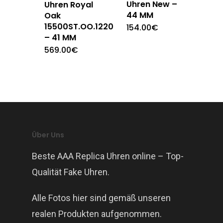
Uhren New –
Uhren Royal
44 MM
Oak
15500ST.OO.1220ST.04
154.00
€
– 41 MM
569.00
€
Über Uns
Beste AAA Replica Uhren online – Top-
Qualität Fake Uhren.
Alle Fotos hier sind gemäß unseren
realen Produkten aufgenommen.