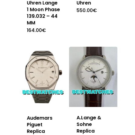
Uhren Lange
Uhren
1 Moon Phase
550.00
€
139.032 – 44
MM
164.00
€
A.Lange &
Audemars
Sohne
Piguet
Replica
Replica