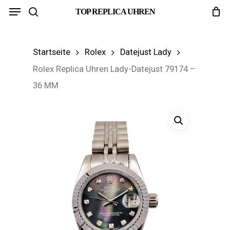
Menu
Skip
TOP REPLICA UHREN
search
to
main
Startseite
Rolex
Datejust Lady
content
Rolex Replica Uhren Lady-Datejust 79174 –
36 MM