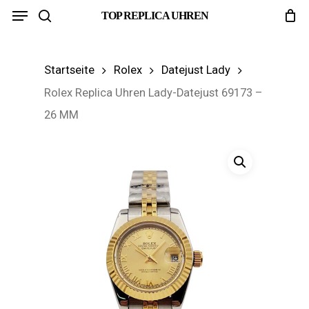
Menu
Skip
TOP REPLICA UHREN
search
to
main
Startseite
Rolex
Datejust Lady
content
Rolex Replica Uhren Lady-Datejust 69173 –
26 MM