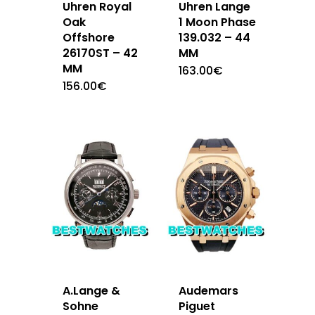
Uhren Royal
Uhren Lange
Oak
1 Moon Phase
Offshore
139.032 – 44
26170ST – 42
MM
MM
163.00
€
156.00
€
A.Lange &
Audemars
Sohne
Piguet