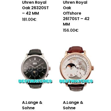
Uhren Royal
Uhren Royal
Oak 26320ST
Oak
– 42 MM
Offshore
26170ST – 42
181.00
€
MM
156.00
€
A.Lange &
A.Lange &
Sohne
Sohne