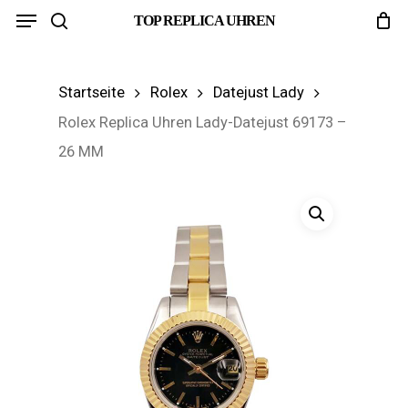
Menu
Skip
TOP REPLICA UHREN
search
to
main
Startseite
Rolex
Datejust Lady
content
Rolex Replica Uhren Lady-Datejust 69173 –
26 MM