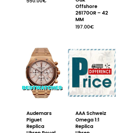
550.00
€
Offshore
26170OR – 42
MM
197.00
€
Audemars
AAA Schweiz
Piguet
Omega 1:1
Replica
Replica
Uhren Royal
Uhren