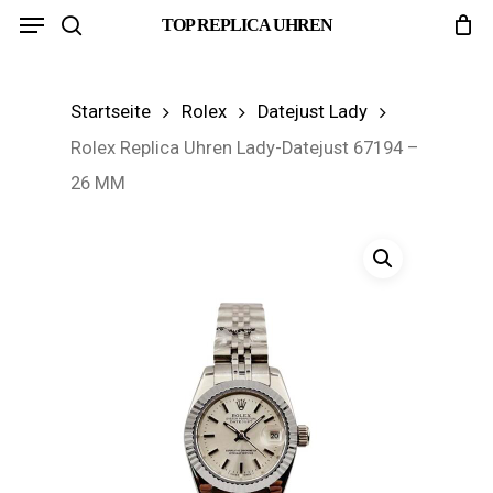
Menu
Skip
TOP REPLICA UHREN
search
to
main
Startseite
Rolex
Datejust Lady
content
Rolex Replica Uhren Lady-Datejust 67194 –
26 MM