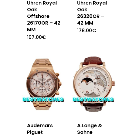
Uhren Royal
Uhren Royal
Oak
Oak
Offshore
26320OR –
26170OR – 42
42 MM
MM
178.00
€
197.00
€
Audemars
A.Lange &
Piguet
Sohne