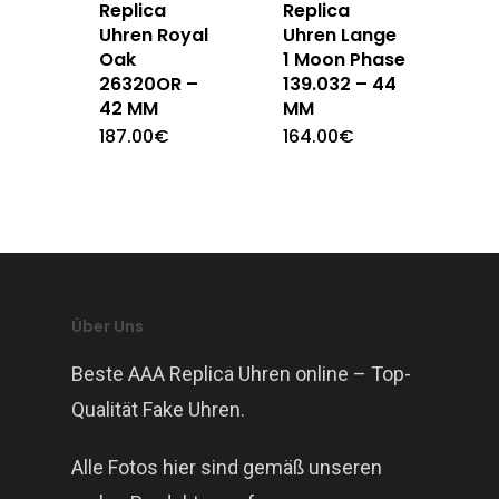
Replica
Replica
Uhren Royal
Uhren Lange
Oak
1 Moon Phase
26320OR –
139.032 – 44
42 MM
MM
187.00
€
164.00
€
Über Uns
Beste AAA Replica Uhren online – Top-
Qualität Fake Uhren.
Alle Fotos hier sind gemäß unseren