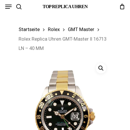
Menu
Skip
TOP REPLICA UHREN
search
to
main
Startseite
Rolex
GMT Master
content
Rolex Replica Uhren GMT-Master II 16713
LN – 40 MM