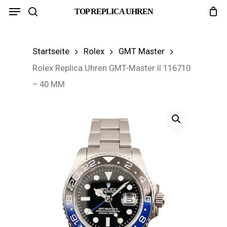
Menu
Skip
TOP REPLICA UHREN
search
to
main
Startseite
Rolex
GMT Master
content
Rolex Replica Uhren GMT-Master II 116710
– 40 MM