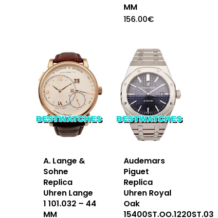
MM
156.00
€
A. Lange &
Audemars
Sohne
Piguet
Replica
Replica
Uhren Lange
Uhren Royal
1 101.032 – 44
Oak
MM
15400ST.OO.1220ST.03