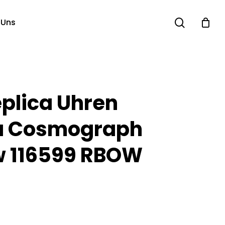
search
 Uns
eplica Uhren
a Cosmograph
 116599 RBOW