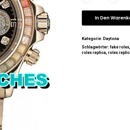
In Den Warenk
Kategorie:
Daytona
Schlagwörter:
fake rolex
rolex replica
,
rolex repli