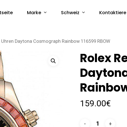
Marke
Schweiz
tseite
Kontaktiere
ca Uhren Daytona Cosmograph Rainbow 116599 RBOW
Rolex R
Dayton
Rainbow
159.00
€