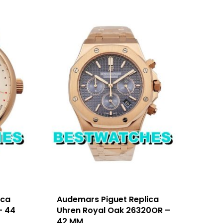
ica
Audemars Piguet Replica
– 44
Uhren Royal Oak 26320OR –
42 MM