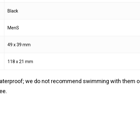
Black
MenS
49 x 39 mm
118 x 21 mm
 waterproof; we do not recommend swimming with them or
ee.