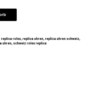
orb
,
replica rolex
,
replica uhren
,
replica uhren schweiz
,
ca uhren
,
schweiz rolex replica