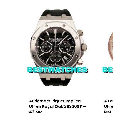
Audemars Piguet Replica
A.L
Uhren Royal Oak 26320ST –
Uhr
42 MM
MM