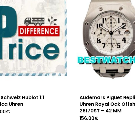
Schweiz Hublot 1:1
Audemars Piguet Repl
ica Uhren
Uhren Royal Oak Offs
26170ST – 42 MM
.00
€
156.00
€