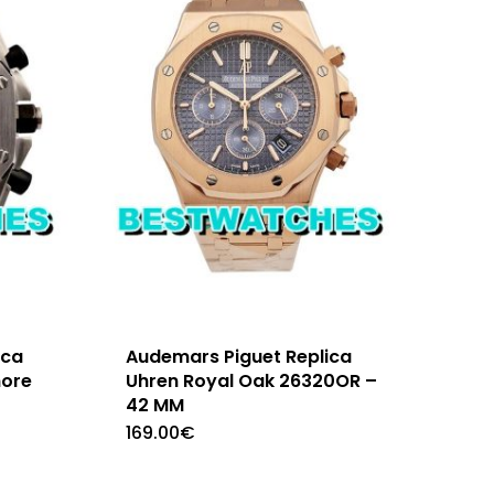
ica
Audemars Piguet Replica
hore
Uhren Royal Oak 26320OR –
42 MM
169.00
€