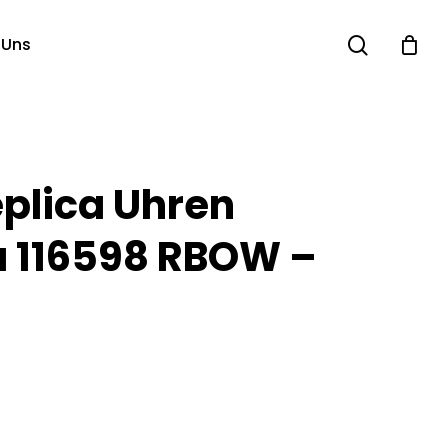
search
 Uns
eplica Uhren
 116598 RBOW –