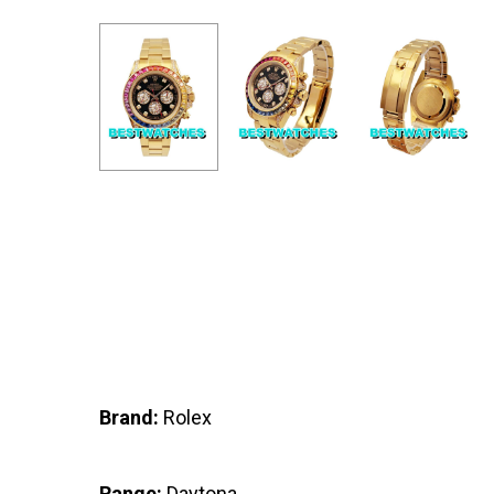
Brand:
Rolex
Range:
Daytona