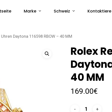
Marke
Schweiz
tseite
Kontaktiere
ca Uhren Daytona 116598 RBOW – 40 MM
Rolex R
Daytona
40 MM
169.00
€