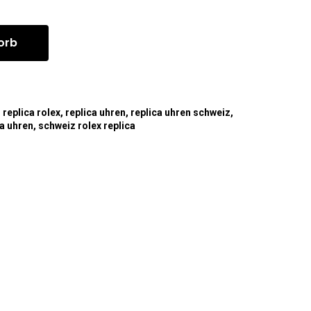
orb
,
replica rolex
,
replica uhren
,
replica uhren schweiz
,
ca uhren
,
schweiz rolex replica