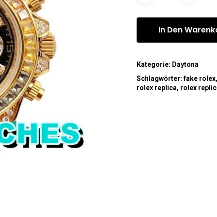
In Den Warenk
Kategorie:
Daytona
Schlagwörter:
fake rolex
rolex replica
,
rolex repli