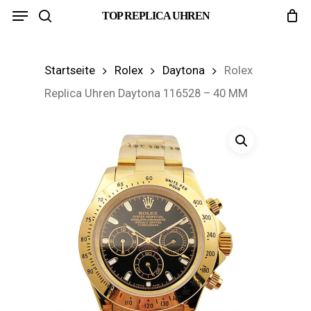
Menu
Skip
TOP REPLICA UHREN
search
to
main
Startseite
Rolex
Daytona
Rolex
content
Replica Uhren Daytona 116528 – 40 MM