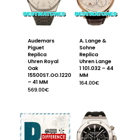
Audemars
A. Lange &
Piguet
Sohne
Replica
Replica
Uhren Royal
Uhren Lange
Oak
1 101.032 – 44
15500ST.OO.1220ST.04
MM
– 41 MM
164.00
€
569.00
€