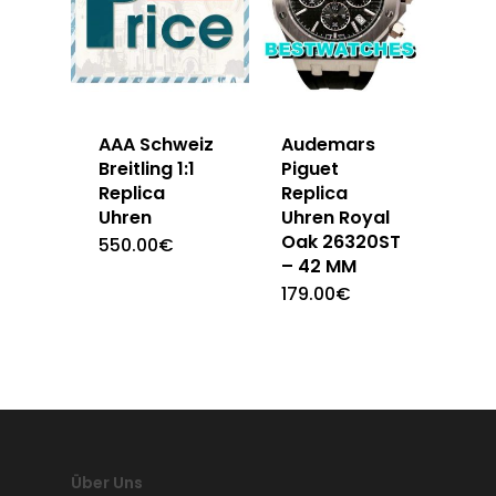
AAA Schweiz
Audemars
Breitling 1:1
Piguet
Replica
Replica
Uhren
Uhren Royal
Oak 26320ST
550.00
€
– 42 MM
179.00
€
Über Uns