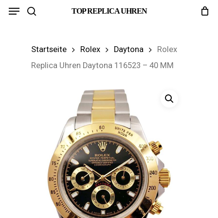
Menu
Skip
TOP REPLICA UHREN
search
to
main
Startseite
Rolex
Daytona
Rolex
content
Replica Uhren Daytona 116523 – 40 MM