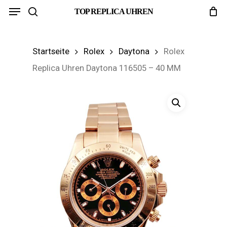
Menu
Skip
TOP REPLICA UHREN
search
to
main
Startseite
Rolex
Daytona
Rolex
content
Replica Uhren Daytona 116505 – 40 MM