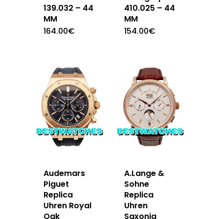
139.032 – 44
410.025 – 44
MM
MM
164.00
€
154.00
€
Audemars
A.Lange &
Piguet
Sohne
Replica
Replica
Uhren Royal
Uhren
Oak
Saxonia