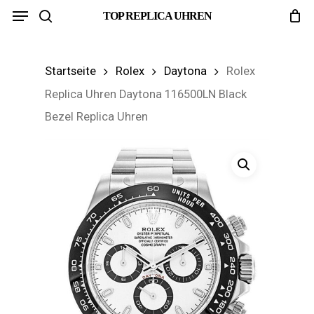
Menu
Skip
TOP REPLICA UHREN
search
to
main
Startseite
Rolex
Daytona
Rolex
content
Replica Uhren Daytona 116500LN Black
Bezel Replica Uhren