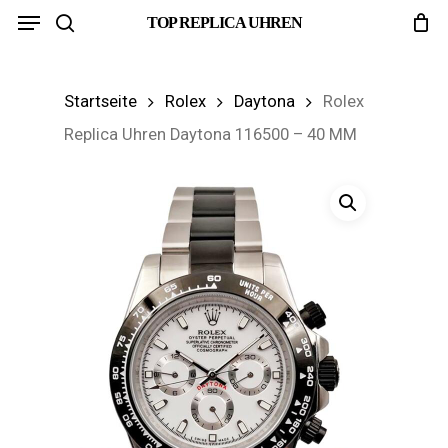
Menu
Skip
TOP REPLICA UHREN
search
to
main
Startseite
Rolex
Daytona
Rolex
content
Replica Uhren Daytona 116500 – 40 MM