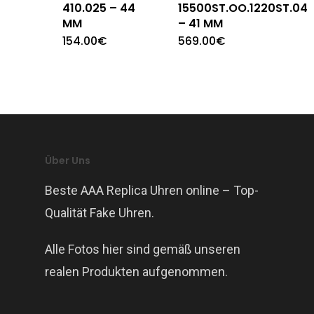
410.025 – 44
15500ST.OO.1220ST.04
MM
– 41 MM
154.00
€
569.00
€
Über Uns
Beste AAA Replica Uhren online – Top-
Qualität Fake Uhren.
Alle Fotos hier sind gemäß unseren
realen Produkten aufgenommen.