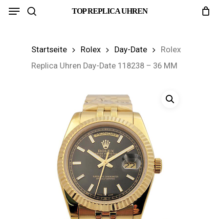
Menu
Skip
TOP REPLICA UHREN
search
to
main
Startseite
Rolex
Day-Date
Rolex
content
Replica Uhren Day-Date 118238 – 36 MM