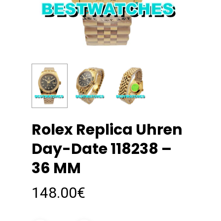
Rolex Replica Uhren
Day-Date 118238 –
36 MM
148.00
€