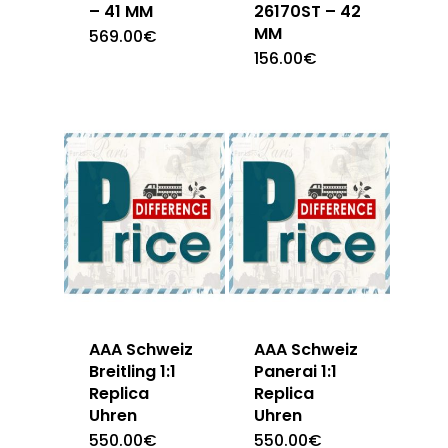
– 41 MM
26170ST – 42
MM
569.00
€
156.00
€
AAA Schweiz
AAA Schweiz
Breitling 1:1
Panerai 1:1
Replica
Replica
Uhren
Uhren
550.00
€
550.00
€