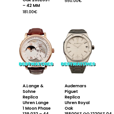
550.00
€
– 42 MM
181.00
€
A.Lange &
Audemars
Sohne
Piguet
Replica
Replica
Uhren Lange
Uhren Royal
1 Moon Phase
Oak
139.032 – 44
15500ST.OO.1220ST.04