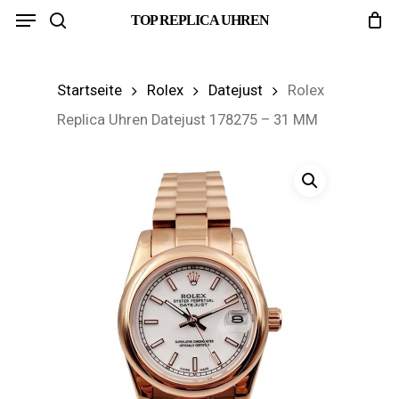
Menu
Skip
TOP REPLICA UHREN
search
to
main
Startseite
Rolex
Datejust
Rolex
content
Replica Uhren Datejust 178275 – 31 MM