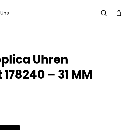
search
 Uns
eplica Uhren
t 178240 – 31 MM