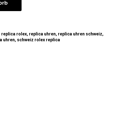
orb
,
replica rolex
,
replica uhren
,
replica uhren schweiz
,
ca uhren
,
schweiz rolex replica