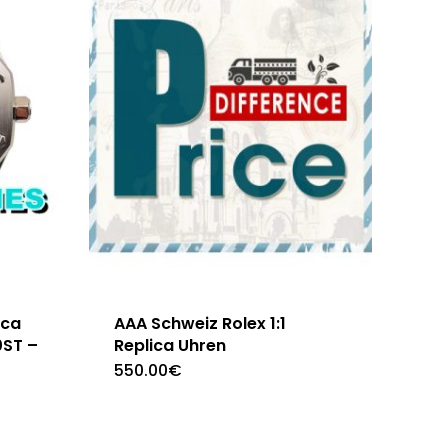
ica
AAA Schweiz Rolex 1:1
0ST –
Replica Uhren
550.00
€