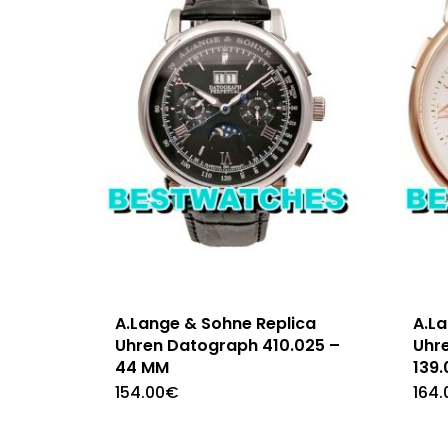
A.Lange & Sohne Replica
A.L
Uhren Datograph 410.025 –
Uhr
44 MM
139
154.00
€
164.