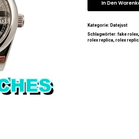
In Den Warenk
Kategorie:
Datejust
Schlagwörter:
fake rolex
rolex replica
,
rolex repli