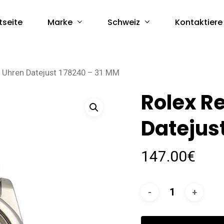
Marke
Schweiz
tseite
Kontaktiere
a Uhren Datejust 178240 – 31 MM
Rolex R
Datejus
147.00
€