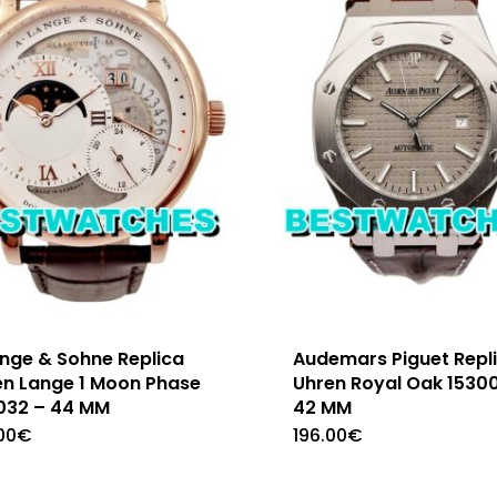
ange & Sohne Replica
Audemars Piguet Repl
en Lange 1 Moon Phase
Uhren Royal Oak 1530
.032 – 44 MM
42 MM
00
€
196.00
€