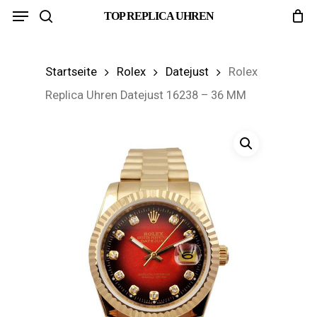
Menu
Skip
TOP REPLICA UHREN
search
to
main
Startseite
Rolex
Datejust
Rolex
content
Replica Uhren Datejust 16238 – 36 MM