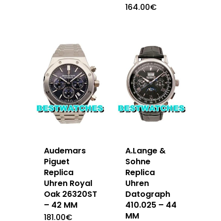
164.00
€
Audemars
A.Lange &
Piguet
Sohne
Replica
Replica
Uhren Royal
Uhren
Oak 26320ST
Datograph
– 42 MM
410.025 – 44
MM
181.00
€