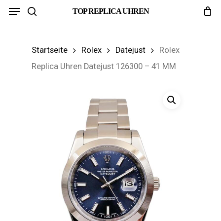
Menu
Skip
TOP REPLICA UHREN
search
to
main
Startseite
Rolex
Datejust
Rolex
content
Replica Uhren Datejust 126300 – 41 MM