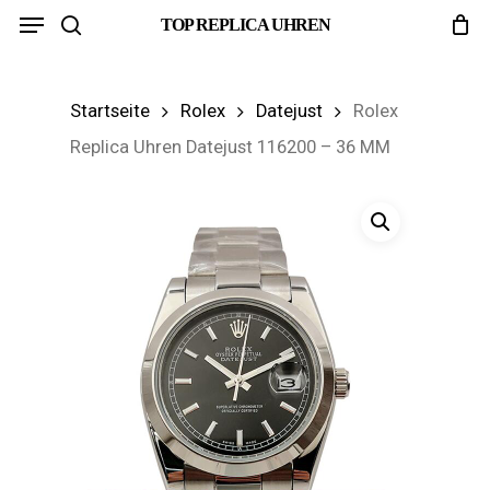
Menu
Skip
TOP REPLICA UHREN
search
to
main
Startseite
Rolex
Datejust
Rolex
content
Replica Uhren Datejust 116200 – 36 MM