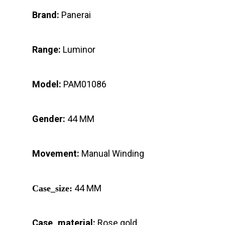
Brand:
Panerai
Range:
Luminor
Model:
PAM01086
Gender:
44 MM
Movement:
Manual Winding
44 MM
Case_size:
Case_material:
Rose gold