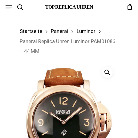
Menu
Skip
TOP REPLICA UHREN
search
to
main
Startseite
Panerai
Luminor
content
Panerai Replica Uhren Luminor PAM01086
– 44 MM