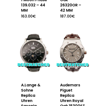
139.032 – 44
26320OR –
MM
42 MM
163.00
€
187.00
€
A.Lange &
Audemars
Sohne
Piguet
Replica
Replica
Uhren
Uhren Royal
Saxonia
Oak 15300ST