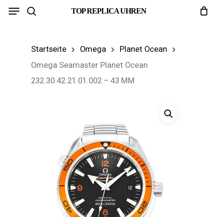
Menu
Skip
TOP REPLICA UHREN
search
to
main
Startseite
Omega
Planet Ocean
content
Omega Seamaster Planet Ocean
232.30.42.21.01.002 – 43 MM