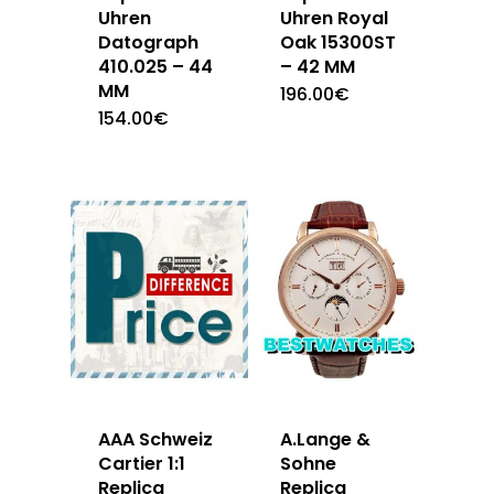
Uhren
Uhren Royal
Datograph
Oak 15300ST
410.025 – 44
– 42 MM
MM
196.00
€
154.00
€
AAA Schweiz
A.Lange &
Cartier 1:1
Sohne
Replica
Replica