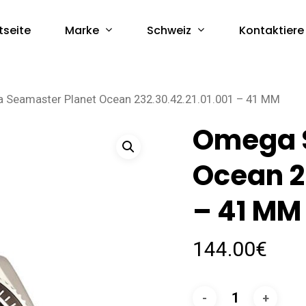
Marke
Schweiz
tseite
Kontaktiere
 Seamaster Planet Ocean 232.30.42.21.01.001 – 41 MM
Omega 
Ocean 2
– 41 MM
144.00
€