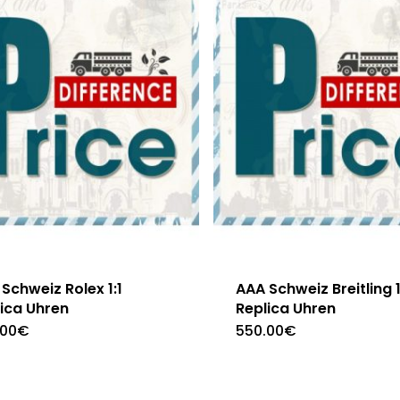
Schweiz Rolex 1:1
AAA Schweiz Breitling 1
ica Uhren
Replica Uhren
.00
€
550.00
€