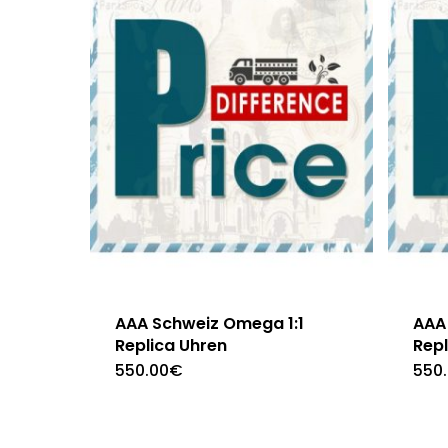
AAA Schweiz Omega 1:1
AAA 
Replica Uhren
Repl
550.00
€
550