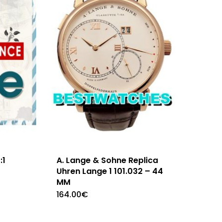
:1
A. Lange & Sohne Replica
Uhren Lange 1 101.032 – 44
MM
164.00
€