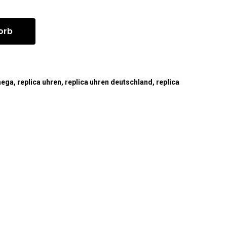
orb
mega
,
replica uhren
,
replica uhren deutschland
,
replica