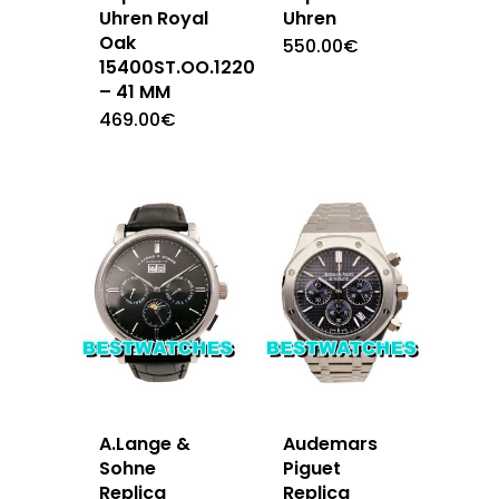
Uhren Royal
Uhren
Oak
550.00
€
15400ST.OO.1220ST.03
– 41 MM
469.00
€
A.Lange &
Audemars
Sohne
Piguet
Replica
Replica