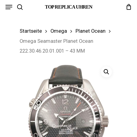
Menu
Skip
TOP REPLICA UHREN
search
to
main
Startseite
Omega
Planet Ocean
content
Omega Seamaster Planet Ocean
222.30.46.20.01.001 – 43 MM