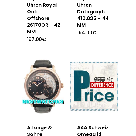
Uhren Royal
Uhren
Oak
Datograph
Offshore
410.025 – 44
26170OR – 42
MM
MM
154.00
€
197.00
€
A.Lange &
AAA Schweiz
Sohne
Omega 1:1