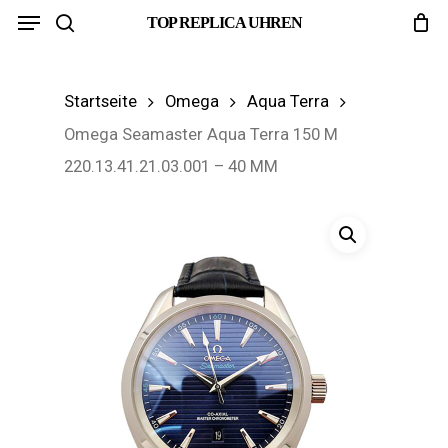
Menu
Skip
TOP REPLICA UHREN
search
to
main
Startseite
Omega
Aqua Terra
content
Omega Seamaster Aqua Terra 150 M
220.13.41.21.03.001 – 40 MM