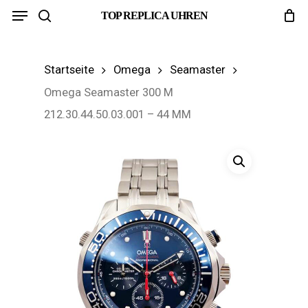
Menu
Skip
TOP REPLICA UHREN
search
to
main
Startseite
Omega
Seamaster
content
Omega Seamaster 300 M
212.30.44.50.03.001 – 44 MM