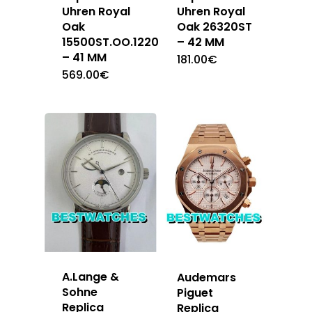
Uhren Royal
Uhren Royal
Oak
Oak 26320ST
15500ST.OO.1220ST.04
– 42 MM
– 41 MM
181.00
€
569.00
€
A.Lange &
Audemars
Sohne
Piguet
Replica
Replica