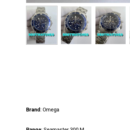
Brand
: Omega
Range
: Seamaster 300 M