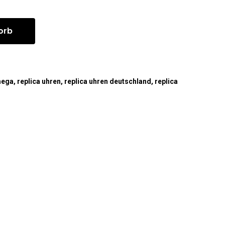
orb
mega
,
replica uhren
,
replica uhren deutschland
,
replica