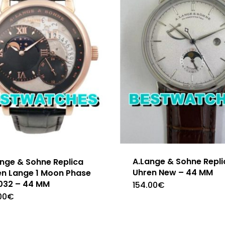
A.Lange & Sohne Repli
ange & Sohne Replica
Uhren New – 44 MM
en Lange 1 Moon Phase
.032 – 44 MM
154.00
€
00
€