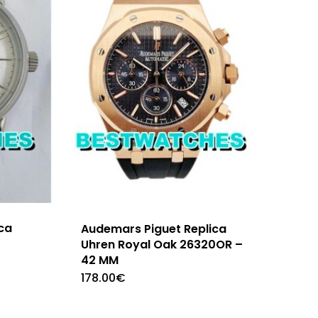
ca
Audemars Piguet Replica
Uhren Royal Oak 26320OR –
42 MM
178.00
€