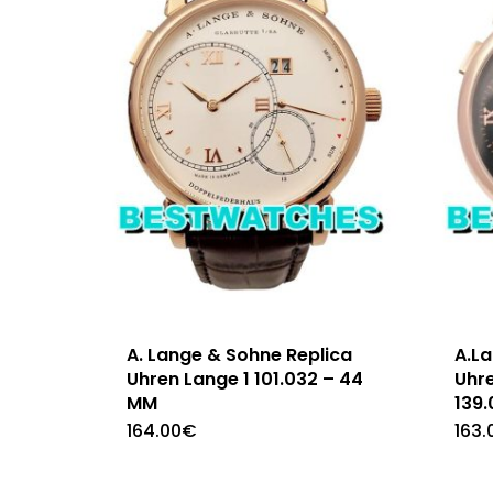
A. Lange & Sohne Replica
A.L
Uhren Lange 1 101.032 – 44
Uhr
MM
139
164.00
€
163.