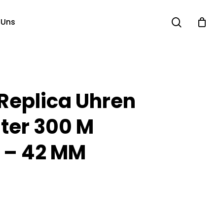
search
 Uns
eplica Uhren
ter 300 M
 – 42 MM