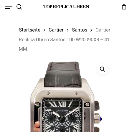
Menu
Skip
TOP REPLICA UHREN
search
to
main
Startseite
Cartier
Santos
Cartier
content
Replica Uhren Santos 100 W20090X8 – 41
MM