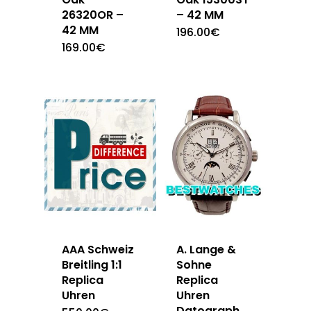
26320OR –
– 42 MM
42 MM
196.00
€
169.00
€
AAA Schweiz
A. Lange &
Breitling 1:1
Sohne
Replica
Replica
Uhren
Uhren
Datograph