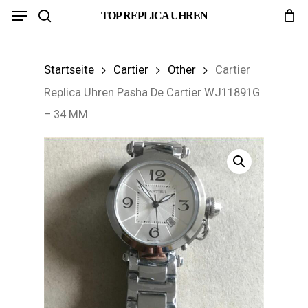
Menu
Skip
TOP REPLICA UHREN
search
to
main
Startseite
Cartier
Other
Cartier
content
Replica Uhren Pasha De Cartier WJ11891G
– 34 MM