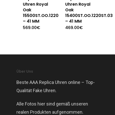
Uhren Royal
Uhren Royal
Oak
Oak
15500ST.OO.1220ST.04
15400ST.OO.1220ST.03
– 41 MM
– 41 MM
569.00
€
469.00
€
Über Uns
Beste AAA Replica Uhren online – Top-
Qualität Fake Uhren.
Alle Fotos hier sind gemäß unseren
realen Produkten aufgenommen.