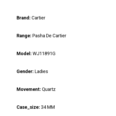
Brand:
Cartier
Range:
Pasha De Cartier
Model:
WJ11891G
Gender:
Ladies
Movement:
Quartz
Case_size:
34 MM